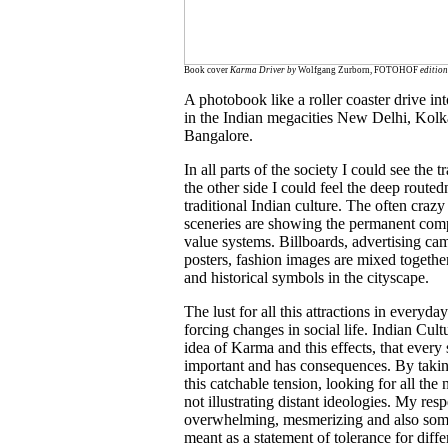
Book cover
Karma Driver
by
Wolfgang Zurborn, FOTOHOF
edition
A photobook like a roller coaster drive into
in the Indian megacities New Delhi, Kol
Bangalore.
In all parts of the society I could see the 
the other side I could feel the deep routedn
traditional Indian culture. The often crazy
sceneries are showing the permanent comp
value systems. Billboards, advertising cam
posters, fashion images are mixed togethe
and historical symbols in the cityscape.
The lust for all this attractions in everyda
forcing changes in social life. Indian Cultu
idea of Karma and this effects, that every s
important and has consequences. By taki
this catchable tension, looking for all the
not illustrating distant ideologies. My res
overwhelming, mesmerizing and also somet
meant as a statement of tolerance for diffe