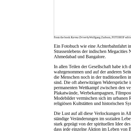
From the book
Karma Driver
by
Wolfgang Zurborn, FOTOHOF
editi
Ein Fotobuch wie eine Achterbahnfahrt in
Strassenlebens der indischen Megacities 
Ahmedabad und Bangalore.
In allen Teilen der Gesellschaft habe ich
wahrgenommen und auf der anderen Seite 
die Menschen noch in der traditionellen i
sind. Die oft aberwitzigen Widersprüche 
permanenten Wettkampf zwischen den ver
Plakatwände, Werbekampagnen, Filmpost
Modebilder vermischen sich im urbanen 
religiösen Kultstätten und historischen S
Die Lust auf all diese Verlockungen in All
ständige Veränderungen im sozialen Leben
stark geprägt von der spirituellen Idee d
dass jede einzelne Aktion im Leben von 