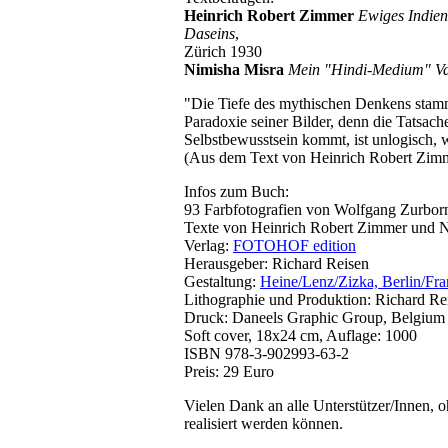
Heinrich Robert Zimmer
Ewiges Indien
Daseins
,
Zürich 1930
Nimisha Misra
Mein "Hindi-Medium" Va
"Die Tiefe des mythischen Denkens stam
Paradoxie seiner Bilder, denn die Tatsach
Selbstbewusstsein kommt, ist unlogisch, 
(Aus dem Text von Heinrich Robert Zim
Infos zum Buch:
93 Farbfotografien von Wolfgang Zurbor
Texte von Heinrich Robert Zimmer und 
Verlag:
FOTOHOF edition
Herausgeber: Richard Reisen
Gestaltung:
Heine/Lenz/Zizka, Berlin/Fra
Lithographie und Produktion: Richard Re
Druck: Daneels Graphic Group, Belgium
Soft cover, 18x24 cm, Auflage: 1000
ISBN 978-3-902993-63-2
Preis: 29 Euro
Vielen Dank an alle Unterstützer/Innen, o
realisiert werden können.