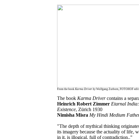
From the book
Karma Driver
by
Wolfgang Zurborn, FOTOHOF
edit
The book
Karma Driver
contains a separa
Heinrich Robert Zimmer
Etarnal India:
Existence
, Zürich 1930
Nimisha Misra
My Hindi Medium Fathe
"The depth of mythical thinking originate
its imagery because the actuality of life,
in it, is illogical, full of contradiction.."