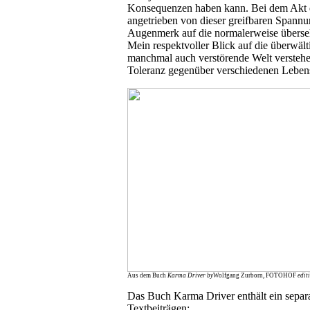
Konsequenzen haben kann. Bei dem Akt d
angetrieben von dieser greifbaren Spannu
Augenmerk auf die normalerweise überseh
Mein respektvoller Blick auf die überwält
manchmal auch verstörende Welt verstehe 
Toleranz gegenüber verschiedenen Lebens
Aus dem Buch
Karma Driver
by
Wolfgang Zurborn, FOTOHOF
edit
Das Buch Karma Driver enthält ein separa
Textbeiträgen: